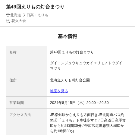
第49回えりもの灯台まつり
北海道
日高・えりも
花火大会
基本情報
名称
第49回えりもの灯台まつり
ダイヨンジュウキュウカイエリモノトウダイ
マツリ
住所
北海道えりも町灯台公園
地図を見る
営業時間
2024年8月15日（木）20:00～20:30
アクセス方法
JR様似駅からえりも方面行きJR北海道バス約
35分「えりも」下車徒歩すぐ / 日高道日高厚賀
ICから約2時間30分 / 帯広広尾道忠類大樹ICか
ら約1時間30分