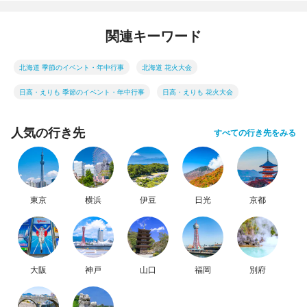
関連キーワード
北海道 季節のイベント・年中行事
北海道 花火大会
日高・えりも 季節のイベント・年中行事
日高・えりも 花火大会
人気の行き先
すべての行き先をみる
東京
横浜
伊豆
日光
京都
大阪
神戸
山口
福岡
別府