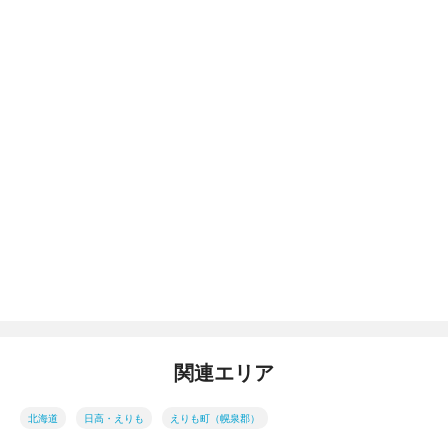
関連エリア
北海道
日高・えりも
えりも町（幌泉郡）