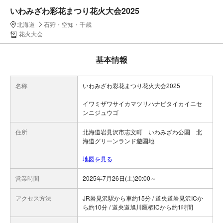
いわみざわ彩花まつり花火大会2025
北海道
石狩・空知・千歳
花火大会
基本情報
名称
いわみざわ彩花まつり花火大会2025
イワミザワサイカマツリハナビタイカイニセ
ンニジュウゴ
住所
北海道岩見沢市志文町 いわみざわ公園 北
海道グリーンランド遊園地
地図を見る
営業時間
2025年7月26日(土)20:00～
アクセス方法
JR岩見沢駅から車約15分 / 道央道岩見沢ICか
ら約10分 / 道央道旭川鷹栖ICから約1時間