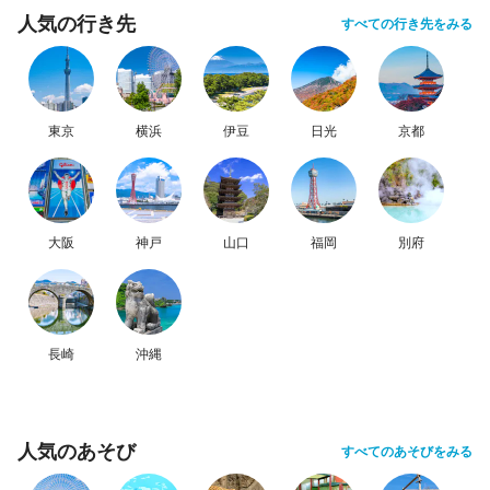
人気の行き先
すべての行き先をみる
東京
横浜
伊豆
日光
京都
大阪
神戸
山口
福岡
別府
長崎
沖縄
人気のあそび
すべてのあそびをみる