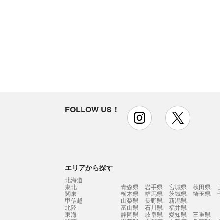
FOLLOW US！
instagram
x
エリアから探す
北海道
東北
青森県
岩手県
宮城県
秋田県
関東
栃木県
群馬県
茨城県
埼玉県
甲信越
山梨県
長野県
新潟県
北陸
富山県
石川県
福井県
東海
静岡県
岐阜県
愛知県
三重県