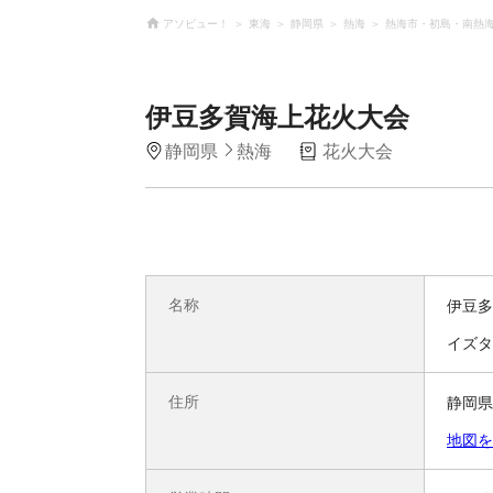
アソビュー！
東海
静岡県
熱海
熱海市・初島・南熱
伊豆多賀海上花火大会
静岡県
熱海
花火大会
名称
伊豆多
イズタ
住所
静岡県
地図を