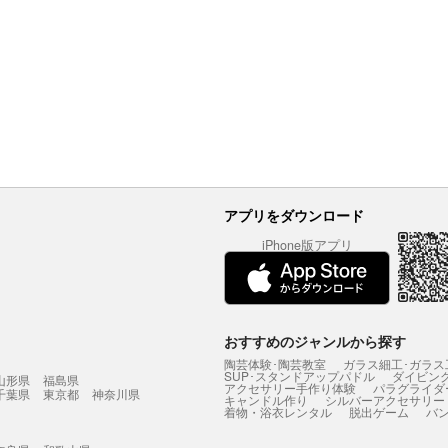
アプリをダウンロード
iPhone版アプリ
おすすめのジャンルから探す
陶芸体験･陶芸教室
ガラス細工･ガラス
SUP･スタンドアップパドル
ダイビン
山形県
福島県
アクセサリー手作り体験
パラグライダ
千葉県
東京都
神奈川県
キャンドル作り
シルバーアクセサリー
着物・浴衣レンタル
脱出ゲーム
バ