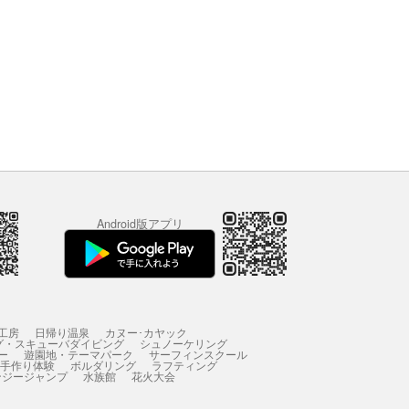
Android版アプリ
工房
日帰り温泉
カヌー･カヤック
グ・スキューバダイビング
シュノーケリング
ー
遊園地・テーマパーク
サーフィンスクール
 手作り体験
ボルダリング
ラフティング
ンジージャンプ
水族館
花火大会