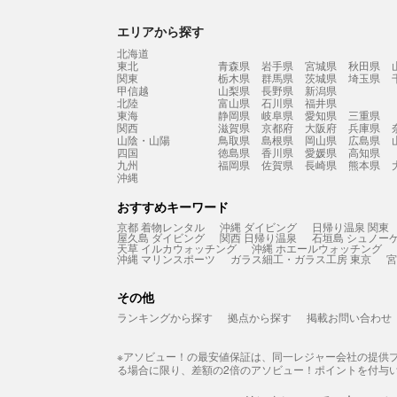
エリアから探す
北海道
東北
青森県
岩手県
宮城県
秋田県
関東
栃木県
群馬県
茨城県
埼玉県
甲信越
山梨県
長野県
新潟県
北陸
富山県
石川県
福井県
東海
静岡県
岐阜県
愛知県
三重県
関西
滋賀県
京都府
大阪府
兵庫県
山陰・山陽
鳥取県
島根県
岡山県
広島県
四国
徳島県
香川県
愛媛県
高知県
九州
福岡県
佐賀県
長崎県
熊本県
沖縄
おすすめキーワード
京都 着物レンタル
沖縄 ダイビング
日帰り温泉 関東
屋久島 ダイビング
関西 日帰り温泉
石垣島 シュノー
天草 イルカウォッチング
沖縄 ホエールウォッチング
沖縄 マリンスポーツ
ガラス細工・ガラス工房 東京
宮
その他
ランキングから探す
拠点から探す
掲載お問い合わせ
※アソビュー！の最安値保証は、同一レジャー会社の提供
る場合に限り、差額の2倍のアソビュー！ポイントを付与