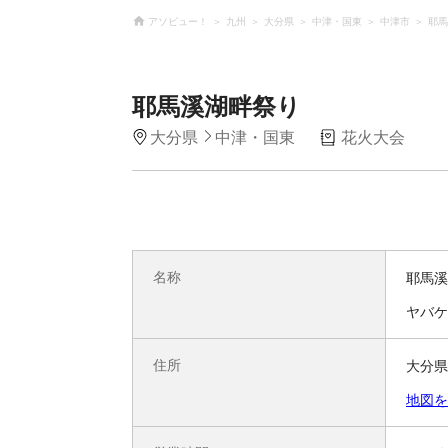
アソビュー！
九州
大分県
中津・国東
中津市
耶馬
耶馬溪湖畔祭り
大分県
中津・国東
花火大会
名称
耶馬溪
ヤバケ
住所
大分県
地図を