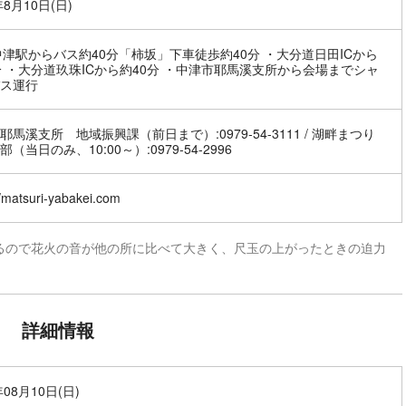
年8月10日(日)
中津駅からバス約40分「柿坂」下車徒歩約40分 ・大分道日田ICから
分 ・大分道玖珠ICから約40分 ・中津市耶馬溪支所から会場までシャ
ス運行
耶馬溪支所 地域振興課（前日まで）:0979-54-3111 / 湖畔まつり
（当日のみ、10:00～）:0979-54-2996
//matsuri-yabakei.com
るので花火の音が他の所に比べて大きく、尺玉の上がったときの迫力
詳細情報
年08月10日(日)