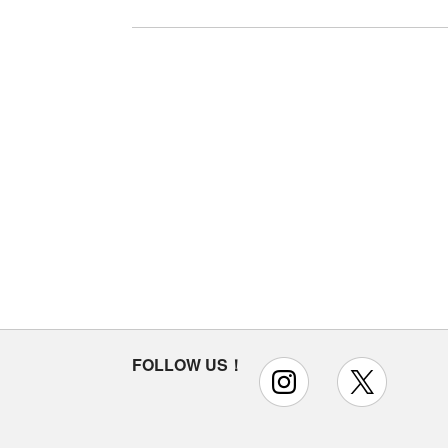
FOLLOW US！
instagram
x