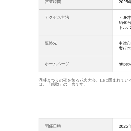
営業時間
2025
アクセス方法
・JR
約40
トルバ
連絡先
中津市
実行本部
ホームページ
https:
湖畔まつりの夜を飾る花火大会。山に囲まれてい
は、「感動」の一言です。
開催日時
2025