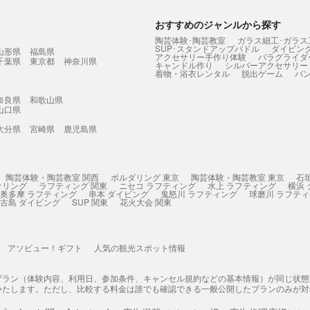
おすすめのジャンルから探す
陶芸体験･陶芸教室
ガラス細工･ガラス
SUP･スタンドアップパドル
ダイビン
山形県
福島県
アクセサリー手作り体験
パラグライダ
千葉県
東京都
神奈川県
キャンドル作り
シルバーアクセサリー
着物・浴衣レンタル
脱出ゲーム
バ
奈良県
和歌山県
山口県
大分県
宮崎県
鹿児島県
陶芸体験・陶芸教室 関西
ボルダリング 東京
陶芸体験・陶芸教室 東京
石
ケリング
ラフティング 関東
ニセコ ラフティング
水上 ラフティング
横浜
奥多摩 ラフティング
串本 ダイビング
鬼怒川 ラフティング
球磨川 ラフテ
古島 ダイビング
SUP 関東
花火大会 関東
アソビュー！ギフト
人気の観光スポット情報
プラン（体験内容、利用日、参加条件、キャンセル規約などの基本情報）が同じ状
いたします。ただし、比較する料金は誰でも確認できる一般公開したプランのみが対