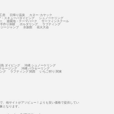
工房
日帰り温泉
カヌー･カヤック
グ・スキューバダイビング
シュノーケリング
ー
遊園地・テーマパーク
サーフィンスクール
 手作り体験
ボルダリング
ラフティング
ンジージャンプ
水族館
花火大会
垣島 ダイビング
沖縄 シュノーケリング
 クルージング
沖縄 パラセーリング
ィング
ラフティング 関西
いちご狩り 関東
態で、他サイトがアソビュー！よりも安い価格で提供してい
象となります。