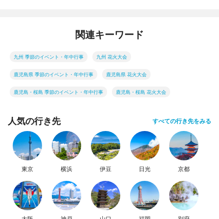
関連キーワード
九州 季節のイベント・年中行事
九州 花火大会
鹿児島県 季節のイベント・年中行事
鹿児島県 花火大会
鹿児島・桜島 季節のイベント・年中行事
鹿児島・桜島 花火大会
人気の行き先
すべての行き先をみる
東京
横浜
伊豆
日光
京都
大阪
神戸
山口
福岡
別府