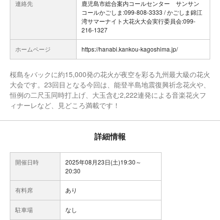
連絡先
鹿児島市総合案内コールセンター サンサン
コールかごしま:099-808-3333 / かごしま錦江
湾サマーナイト大花火大会実行委員会:099-
216-1327
ホームページ
https://hanabi.kankou-kagoshima.jp/
桜島をバックに約15,000発の花火が夜空を彩る九州最大級の花火
大会です。23回目となる今回は、能登半島地震復興祈念花火や、
恒例の二尺玉同時打上げ、大玉含む2,222連発による音楽花火フ
ィナーレなど、見どころ満載です！
詳細情報
開催日時
2025年08月23日(土)19:30～
20:30
有料席
あり
駐車場
なし