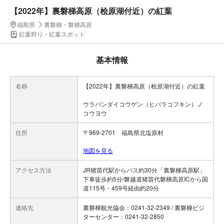
【2022年】裏磐梯高原（桧原湖付近）の紅葉
福島県
裏磐梯・磐梯高原
紅葉狩り・紅葉スポット
基本情報
名称
【2022年】裏磐梯高原（桧原湖付近）の紅葉
ウラバンダイコウゲン（ヒバラコフキン）ノ
コウヨウ
住所
〒969-2701 福島県北塩原村
地図を見る
アクセス方法
JR猪苗代駅からバス約30分「裏磐梯高原駅」
下車徒歩約5分/磐越道猪苗代磐梯高原ICから国
道115号・459号経由約20分
連絡先
裏磐梯観光協会：0241-32-2349 / 裏磐梯ビジ
ターセンター：0241-32-2850