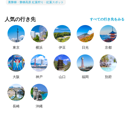
裏磐梯・磐梯高原 紅葉狩り・紅葉スポット
人気の行き先
すべての行き先をみる
東京
横浜
伊豆
日光
京都
大阪
神戸
山口
福岡
別府
長崎
沖縄