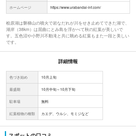
ホームページ
https://www.urabandai-inf.com/
桧原湖は磐梯山の噴火で岩なだれが川をせき止めてできた湖で、
湖岸（38km）は屈曲にとみ島を浮かべて秋の紅葉が美しいで
す。五色沼や小野川不動滝と共に眺める紅葉もまた一段と美しい
です。
詳細情報
色づき始め
10月上旬
最盛期
10月中旬～10月下旬
駐車場
無料
紅葉植物の種類
カエデ、ウルシ、モミジなど
スポットの口コミ