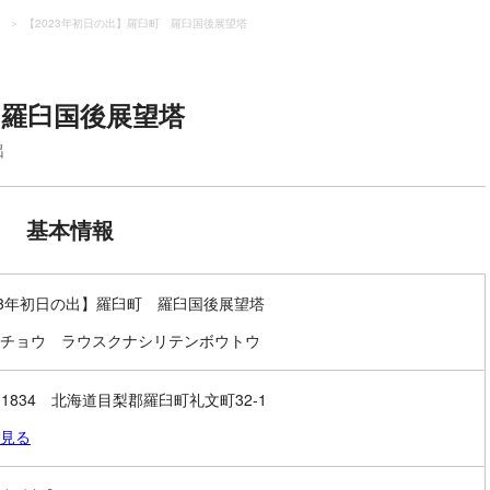
）
【2023年初日の出】羅臼町 羅臼国後展望塔
 羅臼国後展望塔
出
基本情報
23年初日の出】羅臼町 羅臼国後展望塔
チョウ ラウスクナシリテンボウトウ
6-1834 北海道目梨郡羅臼町礼文町32-1
見る