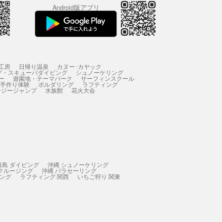
Android版アプリ
工房
日帰り温泉
カヌー･カヤック
グ・スキューバダイビング
シュノーケリング
ー
遊園地・テーマパーク
サーフィンスクール
 手作り体験
ボルダリング
ラフティング
ンジージャンプ
水族館
花火大会
垣島 ダイビング
沖縄 シュノーケリング
 クルージング
沖縄 パラセーリング
ィング
ラフティング 関西
いちご狩り 関東