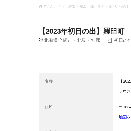
アソビュー！
北海道
網走・北見・知床
羅臼町（目梨郡
【2023年初日の出】羅臼町
北海道
網走・北見・知床
初日の
名称
【20
ラウス
住所
〒08
地図を