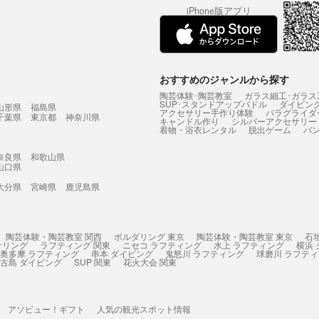
iPhone版アプリ
おすすめのジャンルから探す
陶芸体験･陶芸教室
ガラス細工･ガラス
SUP･スタンドアップパドル
ダイビン
山形県
福島県
アクセサリー手作り体験
パラグライダ
千葉県
東京都
神奈川県
キャンドル作り
シルバーアクセサリー
着物・浴衣レンタル
脱出ゲーム
バ
奈良県
和歌山県
山口県
大分県
宮崎県
鹿児島県
陶芸体験・陶芸教室 関西
ボルダリング 東京
陶芸体験・陶芸教室 東京
石
ケリング
ラフティング 関東
ニセコ ラフティング
水上 ラフティング
横浜
奥多摩 ラフティング
串本 ダイビング
鬼怒川 ラフティング
球磨川 ラフテ
古島 ダイビング
SUP 関東
花火大会 関東
アソビュー！ギフト
人気の観光スポット情報