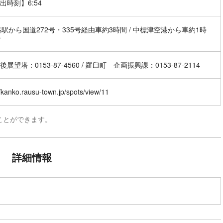
出時刻】6:54
路駅から国道272号・335号経由車約3時間 / 中標津空港から車約1時
分
展望塔：0153-87-4560 / 羅臼町 企画振興課：0153-87-2114
//kanko.rausu-town.jp/spots/view/11
ことができます。
詳細情報