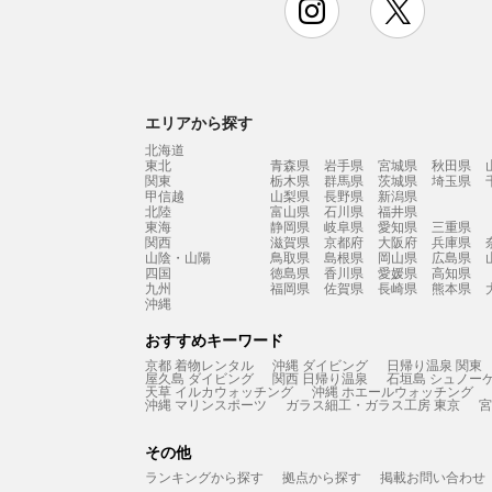
エリアから探す
北海道
東北
青森県
岩手県
宮城県
秋田県
関東
栃木県
群馬県
茨城県
埼玉県
甲信越
山梨県
長野県
新潟県
北陸
富山県
石川県
福井県
東海
静岡県
岐阜県
愛知県
三重県
関西
滋賀県
京都府
大阪府
兵庫県
山陰・山陽
鳥取県
島根県
岡山県
広島県
四国
徳島県
香川県
愛媛県
高知県
九州
福岡県
佐賀県
長崎県
熊本県
沖縄
おすすめキーワード
京都 着物レンタル
沖縄 ダイビング
日帰り温泉 関東
屋久島 ダイビング
関西 日帰り温泉
石垣島 シュノー
天草 イルカウォッチング
沖縄 ホエールウォッチング
沖縄 マリンスポーツ
ガラス細工・ガラス工房 東京
宮
その他
ランキングから探す
拠点から探す
掲載お問い合わせ