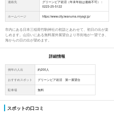
連絡先
グリーンピア岩沼（年末年始は連絡不可）：
0223-25-5122
ホームページ
https://www.city.iwanuma.miyagi.jp/
市内にある日本三稲荷竹駒神社の初詣とあわせて、初日の出が楽
しめます。山沿いにある無料屋外展望台より市街地が一望でき、
海からの日の出が望めます。
詳細情報
例年の人出
約200人
おすすめスポット
グリーンピア岩沼 第一展望台
駐車場
無料
スポットの口コミ