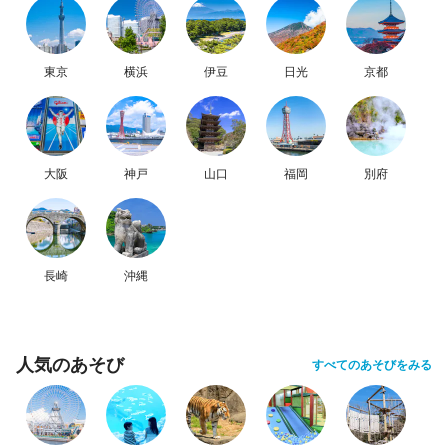
東京
横浜
伊豆
日光
京都
大阪
神戸
山口
福岡
別府
長崎
沖縄
人気のあそび
すべてのあそびをみる