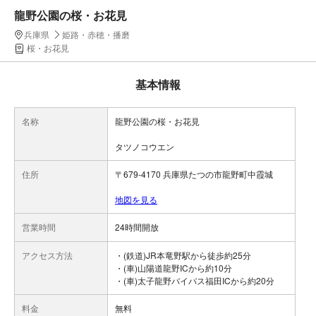
龍野公園の桜・お花見
兵庫県
姫路・赤穂・播磨
桜・お花見
基本情報
名称
龍野公園の桜・お花見
タツノコウエン
住所
〒679-4170 兵庫県たつの市龍野町中霞城
地図を見る
営業時間
24時間開放
アクセス方法
・(鉄道)JR本竜野駅から徒歩約25分
・(車)山陽道龍野ICから約10分
・(車)太子龍野バイパス福田ICから約20分
料金
無料