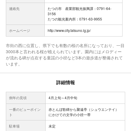
連絡先
たつの市 産業部観光振興課：0791-64-
3156
たつの観光案内所：0791-63-9955
ホームページ
http://www.city.tatsuno.lg.jp/
市街の西に位置し、県下でも有数の桜の名所になっており、一目
3000本と言われる桜が植えられています。園内にはメロディー
が流れる碑が点在する童謡の小径など3本の遊歩道が整備されて
います。
詳細情報
例年の見頃
4月上旬～4月中旬
一番のビューポイン
赤とんぼ歌碑から聚遠亭（シュウエンテイ）
ト
にかけての文学の小径一帯
駐車場
未定