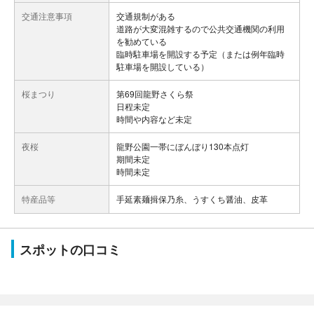
交通注意事項
交通規制がある
道路が大変混雑するので公共交通機関の利用
を勧めている
臨時駐車場を開設する予定（または例年臨時
駐車場を開設している）
桜まつり
第69回龍野さくら祭
日程未定
時間や内容など未定
夜桜
龍野公園一帯にぼんぼり130本点灯
期間未定
時間未定
特産品等
手延素麺揖保乃糸、うすくち醤油、皮革
スポットの口コミ