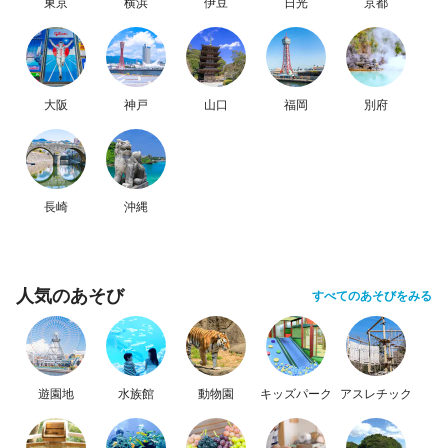
東京
横浜
伊豆
日光
京都
大阪
神戸
山口
福岡
別府
長崎
沖縄
人気のあそび
すべてのあそびをみる
遊園地
水族館
動物園
キッズパーク
アスレチック