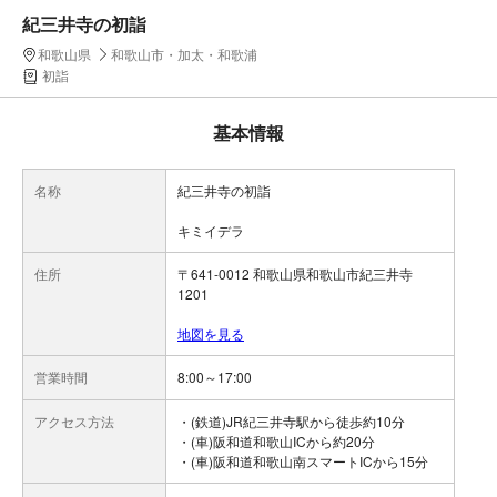
紀三井寺の初詣
和歌山県
和歌山市・加太・和歌浦
初詣
基本情報
名称
紀三井寺の初詣
キミイデラ
住所
〒641-0012 和歌山県和歌山市紀三井寺
1201
地図を見る
営業時間
8:00～17:00
アクセス方法
・(鉄道)JR紀三井寺駅から徒歩約10分
・(車)阪和道和歌山ICから約20分
・(車)阪和道和歌山南スマートICから15分