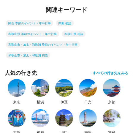
関連キーワード
関西 季節のイベント・年中行事
関西 初詣
和歌山県 季節のイベント・年中行事
和歌山県 初詣
和歌山市・加太・和歌浦 季節のイベント・年中行事
和歌山市・加太・和歌浦 初詣
人気の行き先
すべての行き先をみる
東京
横浜
伊豆
日光
京都
大阪
神戸
山口
福岡
別府