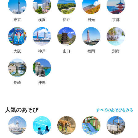
東京
横浜
伊豆
日光
京都
大阪
神戸
山口
福岡
別府
長崎
沖縄
人気のあそび
すべてのあそびをみる