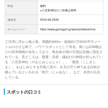
料金
無料
※八百富神社のご祈祷は有料
連絡先
0533-68-2526
ホームページ
https://www.gamagori.jp/special/takeshima
三河湾に浮かぶ無人島。周囲約680m・面積約1万9000平方メー
トルの小さな島で、パワースポットとして有名。島には238種ほ
どの高等植物が自生しており、島自体が国の天然記念物に指定さ
れている。見どころは、開運・安産・縁結びの神様が祀られてい
る「八百富神社（やおとみじんじゃ）」。「甑島（こしきじ
ま）」 をはじめとする竹島八景や、弁天の守り神である白蛇が
棲んでいるといわれる「蛇穴（じゃあな）」 など、名所が点在
している。
スポットの口コミ