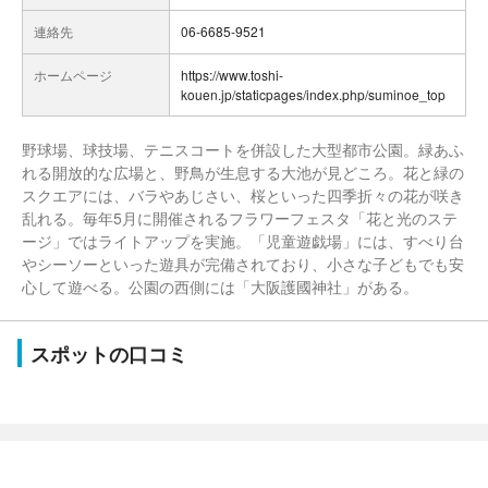
連絡先
06-6685-9521
ホームページ
https://www.toshi-
kouen.jp/staticpages/index.php/suminoe_top
野球場、球技場、テニスコートを併設した大型都市公園。緑あふ
れる開放的な広場と、野鳥が生息する大池が見どころ。花と緑の
スクエアには、バラやあじさい、桜といった四季折々の花が咲き
乱れる。毎年5月に開催されるフラワーフェスタ「花と光のステ
ージ」ではライトアップを実施。「児童遊戯場」には、すべり台
やシーソーといった遊具が完備されており、小さな子どもでも安
心して遊べる。公園の西側には「大阪護國神社」がある。
スポットの口コミ