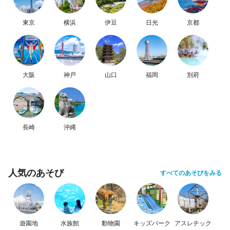
東京
横浜
伊豆
日光
京都
大阪
神戸
山口
福岡
別府
長崎
沖縄
人気のあそび
すべてのあそびをみる
遊園地
水族館
動物園
キッズパーク
アスレチック