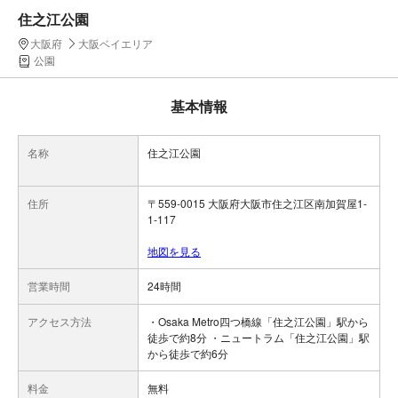
住之江公園
大阪府
大阪ベイエリア
公園
基本情報
名称
住之江公園
住所
〒559-0015 大阪府大阪市住之江区南加賀屋1-
1-117
地図を見る
営業時間
24時間
アクセス方法
・Osaka Metro四つ橋線「住之江公園」駅から
徒歩で約8分 ・ニュートラム「住之江公園」駅
から徒歩で約6分
料金
無料