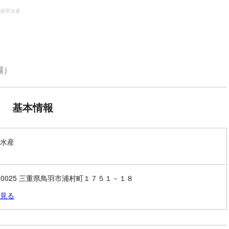
保田水産
場）
基本情報
水産
7-0025 三重県鳥羽市浦村町１７５１－１８
見る