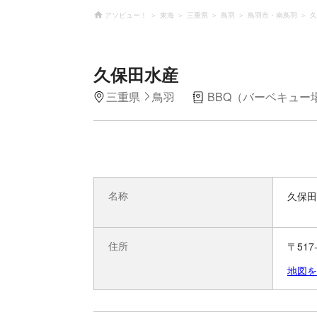
アソビュー！
東海
三重県
鳥羽
鳥羽市・南鳥羽
久
久保田水産
三重県
鳥羽
BBQ（バーベキュー
名称
久保田
住所
〒51
地図を