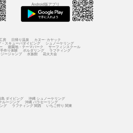
Android版アプリ
工房
日帰り温泉
カヌー･カヤック
グ・スキューバダイビング
シュノーケリング
ー
遊園地・テーマパーク
サーフィンスクール
 手作り体験
ボルダリング
ラフティング
ンジージャンプ
水族館
花火大会
垣島 ダイビング
沖縄 シュノーケリング
 クルージング
沖縄 パラセーリング
ィング
ラフティング 関西
いちご狩り 関東