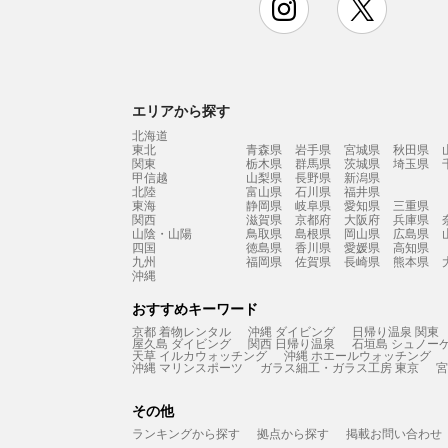
エリアから探す
北海道
東北
青森県
岩手県
宮城県
秋田県
関東
栃木県
群馬県
茨城県
埼玉県
甲信越
山梨県
長野県
新潟県
北陸
富山県
石川県
福井県
東海
静岡県
岐阜県
愛知県
三重県
関西
滋賀県
京都府
大阪府
兵庫県
山陰・山陽
鳥取県
島根県
岡山県
広島県
四国
徳島県
香川県
愛媛県
高知県
九州
福岡県
佐賀県
長崎県
熊本県
沖縄
おすすめキーワード
京都 着物レンタル
沖縄 ダイビング
日帰り温泉 関東
屋久島 ダイビング
関西 日帰り温泉
石垣島 シュノー
天草 イルカウォッチング
沖縄 ホエールウォッチング
沖縄 マリンスポーツ
ガラス細工・ガラス工房 東京
宮
その他
ランキングから探す
拠点から探す
掲載お問い合わせ