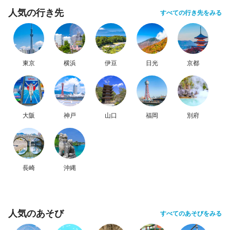
人気の行き先
すべての行き先をみる
東京
横浜
伊豆
日光
京都
大阪
神戸
山口
福岡
別府
長崎
沖縄
人気のあそび
すべてのあそびをみる