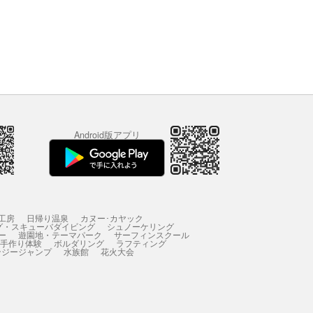
Android版アプリ
工房
日帰り温泉
カヌー･カヤック
グ・スキューバダイビング
シュノーケリング
ー
遊園地・テーマパーク
サーフィンスクール
 手作り体験
ボルダリング
ラフティング
ンジージャンプ
水族館
花火大会