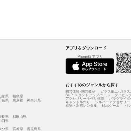
アプリをダウンロード
iPhone版アプリ
おすすめのジャンルから探す
陶芸体験･陶芸教室
ガラス細工･ガラス
SUP･スタンドアップパドル
ダイビン
山形県
福島県
アクセサリー手作り体験
パラグライダ
千葉県
東京都
神奈川県
キャンドル作り
シルバーアクセサリー
着物・浴衣レンタル
脱出ゲーム
バ
奈良県
和歌山県
山口県
大分県
宮崎県
鹿児島県