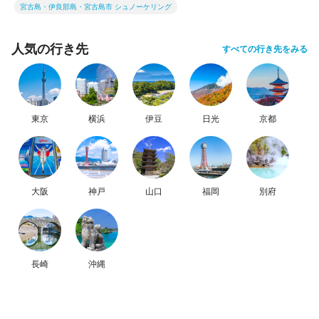
宮古島・伊良部島・宮古島市 シュノーケリング
人気の行き先
すべての行き先をみる
東京
横浜
伊豆
日光
京都
大阪
神戸
山口
福岡
別府
長崎
沖縄