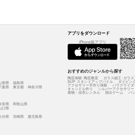
アプリをダウンロード
iPhone版アプリ
おすすめのジャンルから探す
陶芸体験･陶芸教室
ガラス細工･ガラス
SUP･スタンドアップパドル
ダイビン
山形県
福島県
アクセサリー手作り体験
パラグライダ
千葉県
東京都
神奈川県
キャンドル作り
シルバーアクセサリー
着物・浴衣レンタル
脱出ゲーム
バ
奈良県
和歌山県
山口県
大分県
宮崎県
鹿児島県