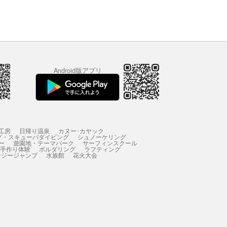
Android版アプリ
工房
日帰り温泉
カヌー･カヤック
グ・スキューバダイビング
シュノーケリング
ー
遊園地・テーマパーク
サーフィンスクール
 手作り体験
ボルダリング
ラフティング
ンジージャンプ
水族館
花火大会