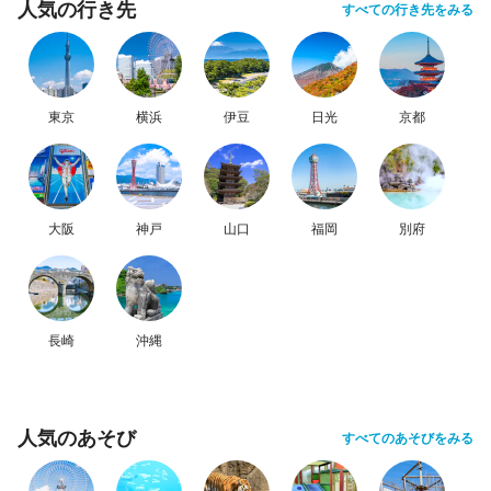
人気の行き先
すべての行き先をみる
東京
横浜
伊豆
日光
京都
大阪
神戸
山口
福岡
別府
長崎
沖縄
人気のあそび
すべてのあそびをみる