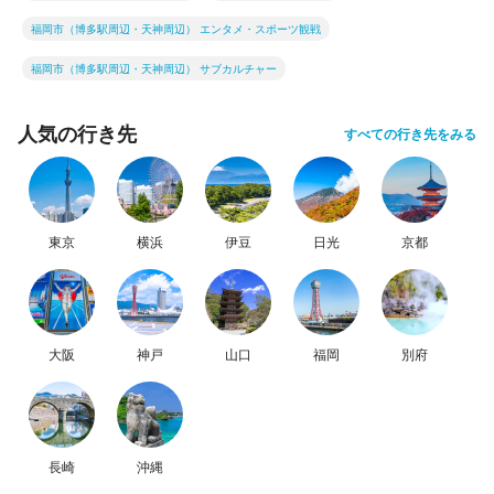
福岡市（博多駅周辺・天神周辺） エンタメ・スポーツ観戦
福岡市（博多駅周辺・天神周辺） サブカルチャー
人気の行き先
すべての行き先をみる
東京
横浜
伊豆
日光
京都
大阪
神戸
山口
福岡
別府
長崎
沖縄