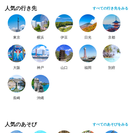
人気の行き先
すべての行き先をみる
東京
横浜
伊豆
日光
京都
大阪
神戸
山口
福岡
別府
長崎
沖縄
人気のあそび
すべてのあそびをみる