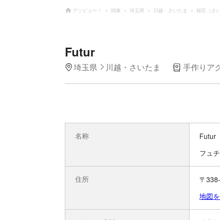
アソビュー！
関東
埼玉県
川越・さいたま
桜区（さ
Futur
埼玉県
川越・さいたま
手作りア
名称
Futur
フュチ
住所
〒338
地図を