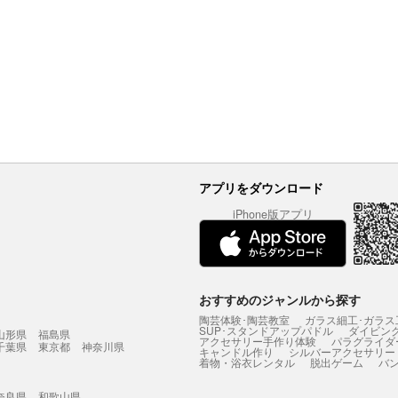
アプリをダウンロード
iPhone版アプリ
おすすめのジャンルから探す
陶芸体験･陶芸教室
ガラス細工･ガラス
SUP･スタンドアップパドル
ダイビン
山形県
福島県
アクセサリー手作り体験
パラグライダ
千葉県
東京都
神奈川県
キャンドル作り
シルバーアクセサリー
着物・浴衣レンタル
脱出ゲーム
バ
奈良県
和歌山県