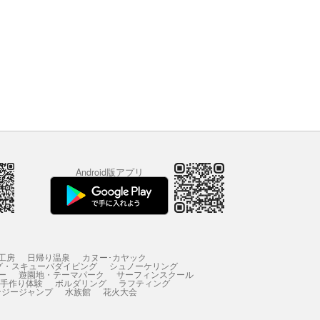
Android版アプリ
工房
日帰り温泉
カヌー･カヤック
グ・スキューバダイビング
シュノーケリング
ー
遊園地・テーマパーク
サーフィンスクール
 手作り体験
ボルダリング
ラフティング
ンジージャンプ
水族館
花火大会