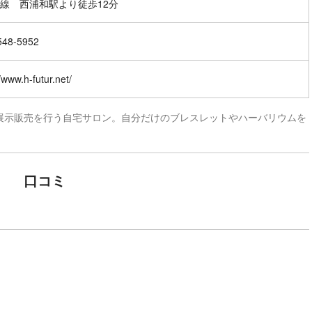
線 西浦和駅より徒歩12分
548-5952
//www.h-futur.net/
展示販売を行う自宅サロン。自分だけのブレスレットやハーバリウムを
口コミ