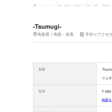
アソビュー！
山陰・山陽
鳥取県
鳥取・岩美
鳥取市
-Tsumugi-
鳥取県
鳥取・岩美
手作りアクセサ
名称
-Tsumu
ツムギ
住所
〒68
地図を