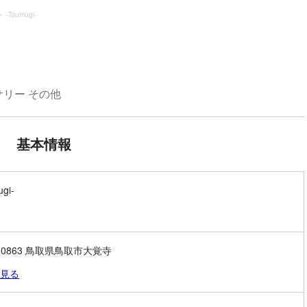
-Tsumugi-
リー その他
基本情報
gi-
0-0863 鳥取県鳥取市大覚寺
見る