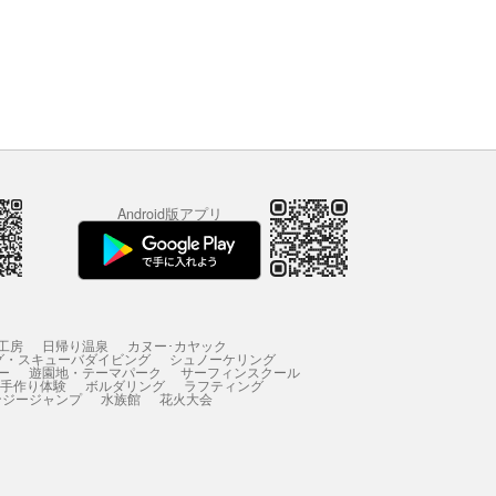
Android版アプリ
工房
日帰り温泉
カヌー･カヤック
グ・スキューバダイビング
シュノーケリング
ー
遊園地・テーマパーク
サーフィンスクール
 手作り体験
ボルダリング
ラフティング
ンジージャンプ
水族館
花火大会