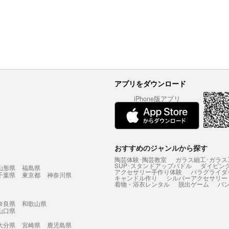
アプリをダウンロード
iPhone版アプリ
おすすめのジャンルから探す
陶芸体験･陶芸教室
ガラス細工･ガラス
SUP･スタンドアップパドル
ダイビン
山形県
福島県
アクセサリー手作り体験
パラグライダ
千葉県
東京都
神奈川県
キャンドル作り
シルバーアクセサリー
着物・浴衣レンタル
脱出ゲーム
バ
奈良県
和歌山県
山口県
大分県
宮崎県
鹿児島県