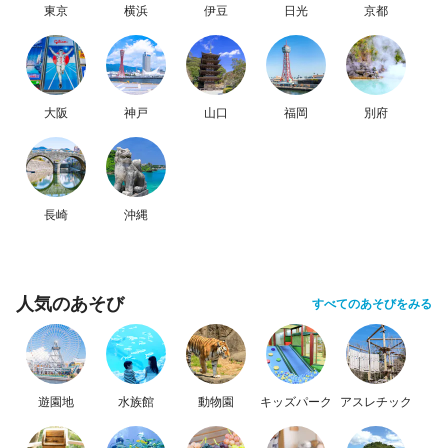
東京
横浜
伊豆
日光
京都
大阪
神戸
山口
福岡
別府
長崎
沖縄
人気のあそび
すべてのあそびをみる
遊園地
水族館
動物園
キッズパーク
アスレチック