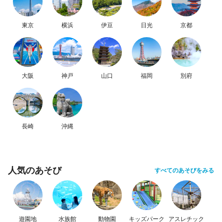
東京
横浜
伊豆
日光
京都
大阪
神戸
山口
福岡
別府
長崎
沖縄
人気のあそび
すべてのあそびをみる
遊園地
水族館
動物園
キッズパーク
アスレチック