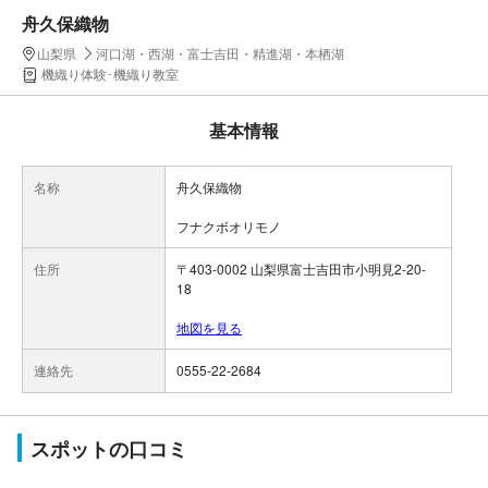
舟久保織物
山梨県
河口湖・西湖・富士吉田・精進湖・本栖湖
機織り体験･機織り教室
基本情報
名称
舟久保織物
フナクボオリモノ
住所
〒403-0002 山梨県富士吉田市小明見2-20-
18
地図を見る
連絡先
0555-22-2684
スポットの口コミ