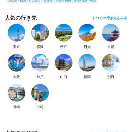
河口湖・西湖・富士吉田・精進湖・本栖湖 機織り体験･機織り教室
人気の行き先
すべての行き先をみる
東京
横浜
伊豆
日光
京都
大阪
神戸
山口
福岡
別府
長崎
沖縄