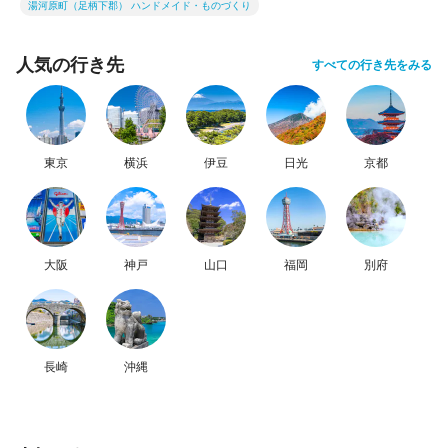
湯河原町（足柄下郡） ハンドメイド・ものづくり
人気の行き先
すべての行き先をみる
東京
横浜
伊豆
日光
京都
大阪
神戸
山口
福岡
別府
長崎
沖縄