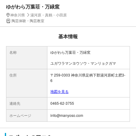
ゆがわら万葉荘・万緑窯
神奈川県
湯河原・真鶴・小田原
陶芸体験・陶芸教室
基本情報
名称
ゆがわら万葉荘・万緑窯
ユガワラマンヨウソウ・マンリョクガマ
住所
〒259-0303 神奈川県足柄下郡湯河原町土肥3-
6
地図を見る
連絡先
0465-62-3755
ホームページ
info@manyoso.com