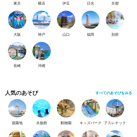
東京
横浜
伊豆
日光
京都
大阪
神戸
山口
福岡
別府
長崎
沖縄
人気のあそび
すべてのあそびをみる
遊園地
水族館
動物園
キッズパーク
アスレチック