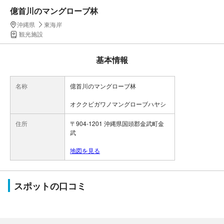
億首川のマングローブ林
沖縄県
東海岸
観光施設
基本情報
名称
億首川のマングローブ林
オククビガワノマングローブハヤシ
住所
〒904-1201 沖縄県国頭郡金武町金
武
地図を見る
スポットの口コミ