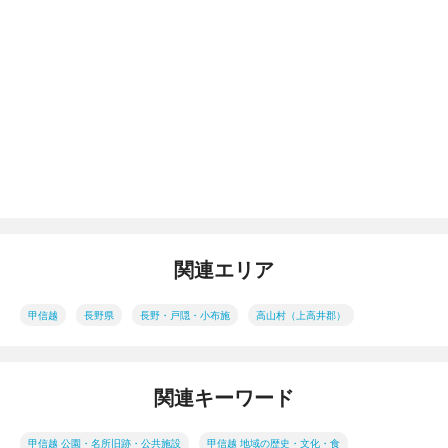
関連エリア
甲信越
長野県
長野・戸隠・小布施
高山村（上高井郡）
関連キーワード
甲信越 公園・名所旧跡・公共施設
甲信越 地域の歴史・文化・食