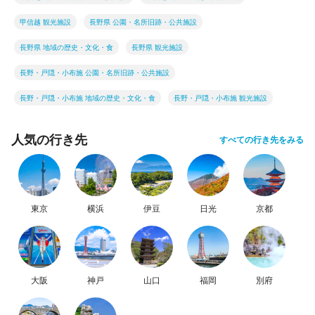
甲信越 観光施設
長野県 公園・名所旧跡・公共施設
長野県 地域の歴史・文化・食
長野県 観光施設
長野・戸隠・小布施 公園・名所旧跡・公共施設
長野・戸隠・小布施 地域の歴史・文化・食
長野・戸隠・小布施 観光施設
人気の行き先
すべての行き先をみる
東京
横浜
伊豆
日光
京都
大阪
神戸
山口
福岡
別府