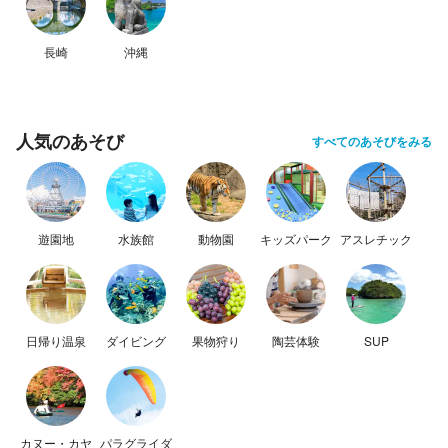
長崎
沖縄
人気のあそび
すべてのあそびをみる
遊園地
水族館
動物園
キッズパーク
アスレチック
日帰り温泉
ダイビング
果物狩り
陶芸体験
SUP
カヌー・カヤ
パラグライダ