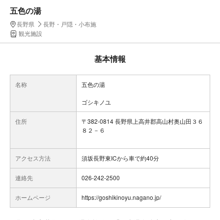
五色の湯
長野県
長野・戸隠・小布施
観光施設
基本情報
名称
五色の湯
ゴシキノユ
住所
〒382-0814 長野県上高井郡高山村奥山田３６
８２－６
アクセス方法
須坂長野東ICから車で約40分
連絡先
026-242-2500
ホームページ
https://goshikinoyu.nagano.jp/