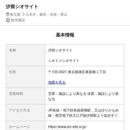
汐留シオサイト
東京都
六本木・麻布・赤坂・青山
観光施設
基本情報
名称
汐留シオサイト
シオドメシオサイト
住所
〒105-0021 東京都港区東新橋１丁目
地図を見る
営業時間
営業：施設により異なる 休業：施設により異
なる
アクセス方法
JR各線・地下鉄各線新橋駅、又はゆりかもめ
線・都営地下鉄大江戸線汐留駅より徒歩すぐ
ホームページ
https://www.sio-site.or.jp/