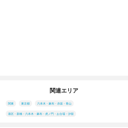
関連エリア
関東
東京都
六本木・麻布・赤坂・青山
港区・新橋・六本木・麻布・虎ノ門・お台場・汐留