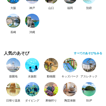
大阪
神戸
山口
福岡
別府
長崎
沖縄
人気のあそび
すべてのあそびをみる
遊園地
水族館
動物園
キッズパーク
アスレチック
日帰り温泉
ダイビング
果物狩り
陶芸体験
SUP