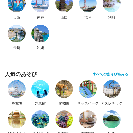
大阪
神戸
山口
福岡
別府
長崎
沖縄
人気のあそび
すべてのあそびをみる
遊園地
水族館
動物園
キッズパーク
アスレチック