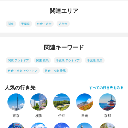
関連エリア
関東
千葉県
佐倉・八街
八街市
関連キーワード
関東 アウトドア
関東 乗馬
千葉県 アウトドア
千葉県 乗馬
佐倉・八街 アウトドア
佐倉・八街 乗馬
人気の行き先
すべての行き先をみる
東京
横浜
伊豆
日光
京都