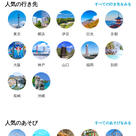
人気の行き先
すべての行き先をみる
東京
横浜
伊豆
日光
京都
大阪
神戸
山口
福岡
別府
長崎
沖縄
人気のあそび
すべてのあそびをみる