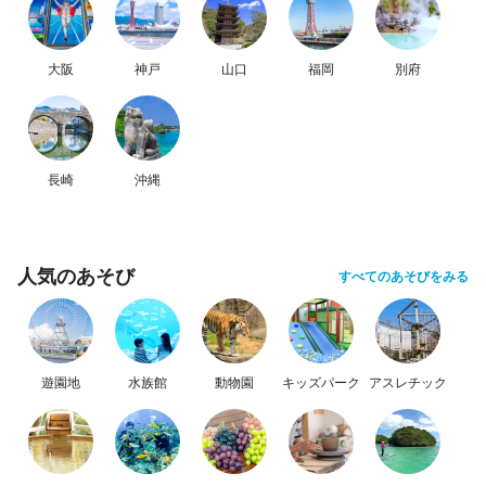
大阪
神戸
山口
福岡
別府
長崎
沖縄
人気のあそび
すべてのあそびをみる
遊園地
水族館
動物園
キッズパーク
アスレチック