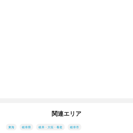
関連エリア
東海
岐阜県
岐阜・大垣・養老
岐阜市