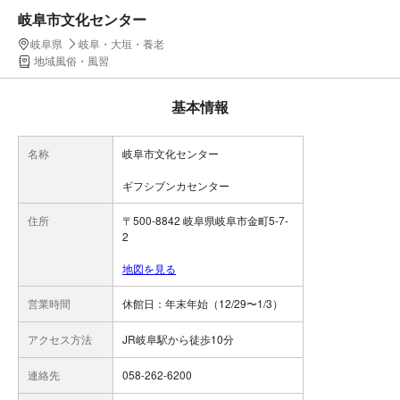
岐阜市文化センター
岐阜県
岐阜・大垣・養老
地域風俗・風習
基本情報
名称
岐阜市文化センター
ギフシブンカセンター
住所
〒500-8842 岐阜県岐阜市金町5-7-
2
地図を見る
営業時間
休館日：年末年始（12/29〜1/3）
アクセス方法
JR岐阜駅から徒歩10分
連絡先
058-262-6200