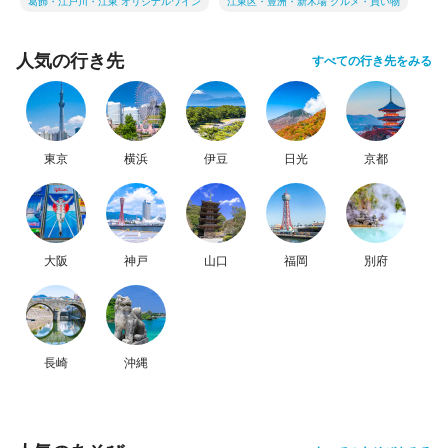
葛飾・江戸川・江東 オリジナルワイン
江東区・豊洲・新木場 グルメ・買い物
人気の行き先
すべての行き先をみる
東京
横浜
伊豆
日光
京都
大阪
神戸
山口
福岡
別府
長崎
沖縄