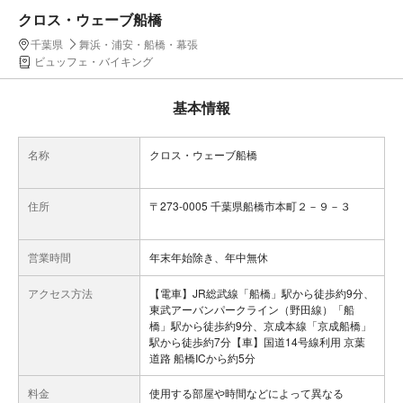
クロス・ウェーブ船橋
千葉県
舞浜・浦安・船橋・幕張
ビュッフェ・バイキング
基本情報
名称
クロス・ウェーブ船橋
住所
〒273-0005 千葉県船橋市本町２－９－３
営業時間
年末年始除き、年中無休
アクセス方法
【電車】JR総武線「船橋」駅から徒歩約9分、
東武アーバンパークライン（野田線）「船
橋」駅から徒歩約9分、京成本線「京成船橋」
駅から徒歩約7分【車】国道14号線利用 京葉
道路 船橋ICから約5分
料金
使用する部屋や時間などによって異なる