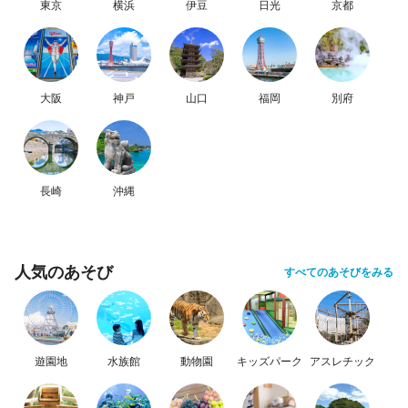
東京
横浜
伊豆
日光
京都
大阪
神戸
山口
福岡
別府
長崎
沖縄
人気のあそび
すべてのあそびをみる
遊園地
水族館
動物園
キッズパーク
アスレチック