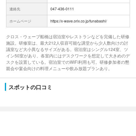
連絡先
047-436-0111
ホームページ
https://x-wave.orix.co.jp/funabashi/
クロス・ウェーブ船橋は宿泊室やレストランなどを完備した研修
施設。研修室は、最大212人収容可能な講堂から少人数向けの討
議室など大小異なるサイズがある。宿泊室はシングル124室、ツ
イン50室があり、各室内にはデスクワークを想定して大きめのデ
スクを設置している。宿泊室でのWiFi利用も可。研修参加者の懇
親会や宴会向けの料理メニューや飲み放題プランあり。
スポットの口コミ