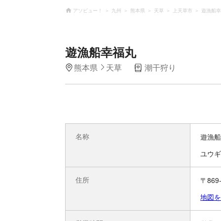
アソビュー！
九州
熊本県
天草
上天草市
遊漁船幸
遊漁船幸福丸
熊本県
天草
潮干狩り
名称
遊漁船
ユウギ
住所
〒869
地図を