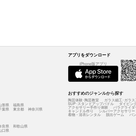
アプリをダウンロード
iPhone版アプリ
おすすめのジャンルから探す
陶芸体験･陶芸教室
ガラス細工･ガラス
SUP･スタンドアップパドル
ダイビン
山形県
福島県
アクセサリー手作り体験
パラグライダ
千葉県
東京都
神奈川県
キャンドル作り
シルバーアクセサリー
着物・浴衣レンタル
脱出ゲーム
バ
奈良県
和歌山県
山口県