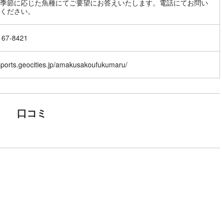
季節に応じた魚種にてご要望にお答えいたします。電話にてお問い
167-8421
/sports.geocities.jp/amakusakoufukumaru/
口コミ