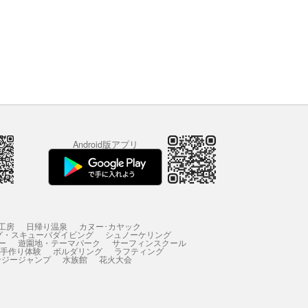
Android版アプリ
工房
日帰り温泉
カヌー･カヤック
グ・スキューバダイビング
シュノーケリング
ー
遊園地・テーマパーク
サーフィンスクール
 手作り体験
ボルダリング
ラフティング
ンジージャンプ
水族館
花火大会