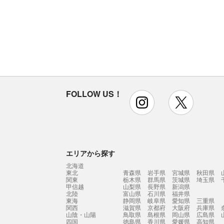
FOLLOW US！
instagram
x
エリアから探す
北海道
東北
青森県
岩手県
宮城県
秋田県
関東
栃木県
群馬県
茨城県
埼玉県
甲信越
山梨県
長野県
新潟県
北陸
富山県
石川県
福井県
東海
静岡県
岐阜県
愛知県
三重県
関西
滋賀県
京都府
大阪府
兵庫県
山陰・山陽
鳥取県
島根県
岡山県
広島県
四国
徳島県
香川県
愛媛県
高知県