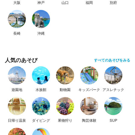
大阪
神戸
山口
福岡
別府
長崎
沖縄
人気のあそび
すべてのあそびをみる
遊園地
水族館
動物園
キッズパーク
アスレチック
日帰り温泉
ダイビング
果物狩り
陶芸体験
SUP