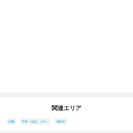
関連エリア
沖縄
中部（北谷・コザ）
浦添市