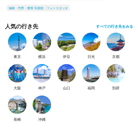
城崎・竹野・豊岡 写真館・フォトスタジオ
人気の行き先
すべての行き先をみる
東京
横浜
伊豆
日光
京都
大阪
神戸
山口
福岡
別府
長崎
沖縄