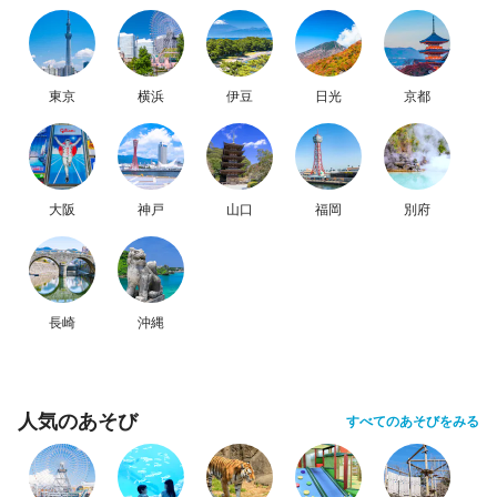
東京
横浜
伊豆
日光
京都
大阪
神戸
山口
福岡
別府
長崎
沖縄
人気のあそび
すべてのあそびをみる