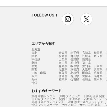
FOLLOW US！
instagram
x
エリアから探す
北海道
東北
青森県
岩手県
宮城県
秋田県
関東
栃木県
群馬県
茨城県
埼玉県
甲信越
山梨県
長野県
新潟県
北陸
富山県
石川県
福井県
東海
静岡県
岐阜県
愛知県
三重県
関西
滋賀県
京都府
大阪府
兵庫県
山陰・山陽
鳥取県
島根県
岡山県
広島県
四国
徳島県
香川県
愛媛県
高知県
九州
福岡県
佐賀県
長崎県
熊本県
沖縄
おすすめキーワード
京都 着物レンタル
沖縄 ダイビング
日帰り温泉 関東
屋久島 ダイビング
関西 日帰り温泉
石垣島 シュノー
天草 イルカウォッチング
沖縄 ホエールウォッチング
沖縄 マリンスポーツ
ガラス細工・ガラス工房 東京
宮