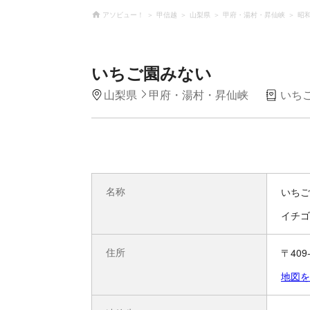
アソビュー！
甲信越
山梨県
甲府・湯村・昇仙峡
昭
いちご園みない
山梨県
甲府・湯村・昇仙峡
いち
名称
いちご
イチゴ
住所
〒40
地図を