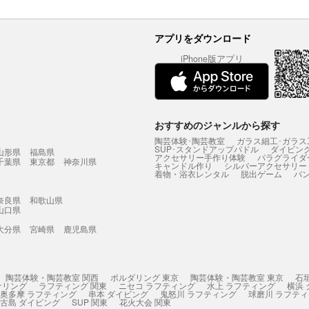
アプリをダウンロード
iPhone版アプリ
おすすめのジャンルから探す
陶芸体験･陶芸教室
ガラス細工･ガラス
SUP･スタンドアップパドル
ダイビン
山形県
福島県
アクセサリー手作り体験
パラグライダ
千葉県
東京都
神奈川県
キャンドル作り
シルバーアクセサリー
着物・浴衣レンタル
脱出ゲーム
バ
奈良県
和歌山県
山口県
大分県
宮崎県
鹿児島県
陶芸体験・陶芸教室 関西
ボルダリング 東京
陶芸体験・陶芸教室 東京
石
ケリング
ラフティング 関東
ニセコ ラフティング
水上 ラフティング
横浜
奥多摩 ラフティング
串本 ダイビング
鬼怒川 ラフティング
球磨川 ラフテ
古島 ダイビング
SUP 関東
花火大会 関東