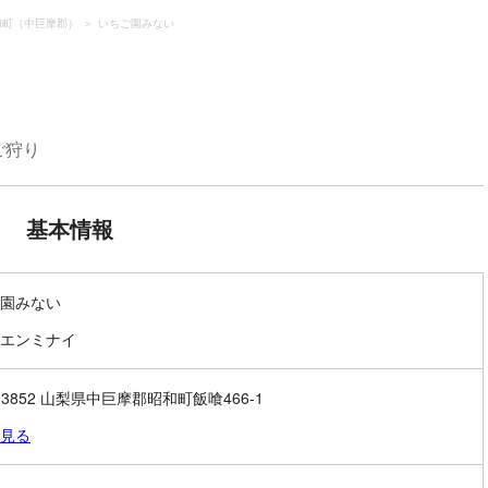
和町（中巨摩郡）
いちご園みない
ご狩り
基本情報
園みない
エンミナイ
9-3852 山梨県中巨摩郡昭和町飯喰466-1
見る