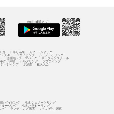
Android版アプリ
工房
日帰り温泉
カヌー･カヤック
グ・スキューバダイビング
シュノーケリング
ー
遊園地・テーマパーク
サーフィンスクール
 手作り体験
ボルダリング
ラフティング
ンジージャンプ
水族館
花火大会
垣島 ダイビング
沖縄 シュノーケリング
 クルージング
沖縄 パラセーリング
ィング
ラフティング 関西
いちご狩り 関東