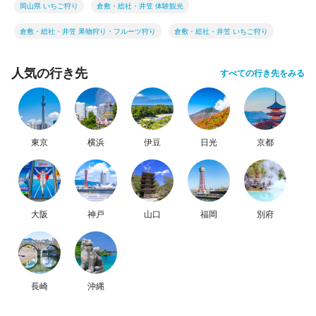
岡山県 いちご狩り
倉敷・総社・井笠 体験観光
倉敷・総社・井笠 果物狩り・フルーツ狩り
倉敷・総社・井笠 いちご狩り
人気の行き先
すべての行き先をみる
東京
横浜
伊豆
日光
京都
大阪
神戸
山口
福岡
別府
長崎
沖縄