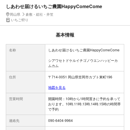
しあわせ届けるいちご農園HappyComeCome
岡山県
倉敷・総社・井笠
いちご狩り
基本情報
名称
しあわせ届けるいちご農園HappyComeCome
シアワセトドケルイチゴノウエンハッピーカ
ムカム
住所
〒714-0051 岡山県笠岡市カブト東町196
地図を見る
営業時間
開園時間：10時から1時間置きに予約を承って
おります。10時.11時.13時.14時.15時の時間帯
連絡先
090-6404-9964