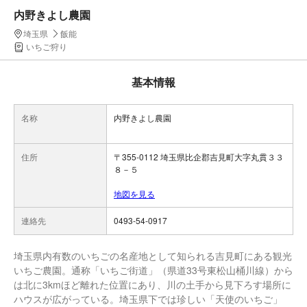
内野きよし農園
埼玉県
飯能
いちご狩り
基本情報
名称
内野きよし農園
住所
〒355-0112 埼玉県比企郡吉見町大字丸貫３３
８－５
地図を見る
連絡先
0493-54-0917
埼玉県内有数のいちごの名産地として知られる吉見町にある観光
いちご農園。通称「いちご街道」（県道33号東松山桶川線）から
は北に3kmほど離れた位置にあり、川の土手から見下ろす場所に
ハウスが広がっている。埼玉県下では珍しい「天使のいちご」