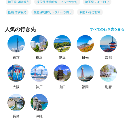
埼玉県 体験観光
埼玉県 果物狩り・フルーツ狩り
埼玉県 いちご狩り
飯能 体験観光
飯能 果物狩り・フルーツ狩り
飯能 いちご狩り
人気の行き先
すべての行き先をみる
東京
横浜
伊豆
日光
京都
大阪
神戸
山口
福岡
別府
長崎
沖縄