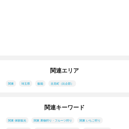
関連エリア
関東
埼玉県
飯能
吉見町（比企郡）
関連キーワード
関東 体験観光
関東 果物狩り・フルーツ狩り
関東 いちご狩り