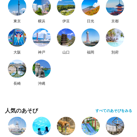
東京
横浜
伊豆
日光
京都
大阪
神戸
山口
福岡
別府
長崎
沖縄
人気のあそび
すべてのあそびをみる