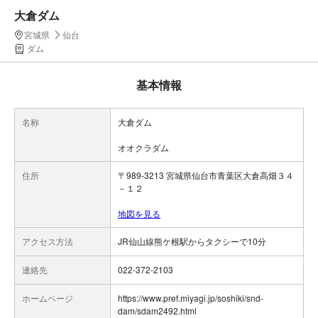
大倉ダム
宮城県
仙台
ダム
基本情報
名称
大倉ダム
オオクラダム
住所
〒989-3213 宮城県仙台市青葉区大倉高畑３４
－１２
地図を見る
アクセス方法
JR仙山線熊ケ根駅からタクシーで10分
連絡先
022-372-2103
ホームページ
https://www.pref.miyagi.jp/soshiki/snd-
dam/sdam2492.html