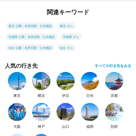
関連キーワード
東北 公園・名所旧跡・公共施設
東北 ダム
宮城県 公園・名所旧跡・公共施設
宮城県 ダム
仙台 公園・名所旧跡・公共施設
仙台 ダム
人気の行き先
すべての行き先をみる
東京
横浜
伊豆
日光
京都
大阪
神戸
山口
福岡
別府