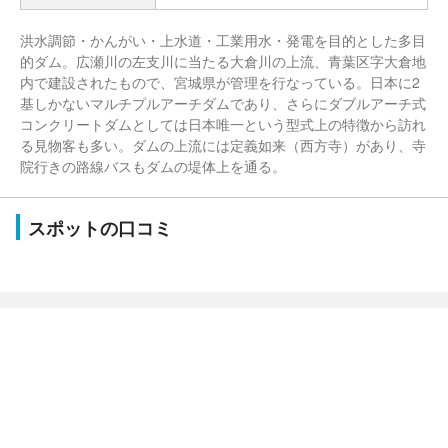
洪水調節・かんがい・上水道・工業用水・発電を目的とした多目
的ダム。広瀬川の左支川に当たる大倉川の上流、青葉区字大倉地
内で建設されたもので、宮城県が管理を行なっている。日本に2
基しかないマルチプルアーチダムであり、さらにダブルアーチ式
コンクリートダムとしては日本唯一という型式上の特徴から訪れ
る見物客も多い。ダムの上流には定義如来（西方寺）があり、寺
院行きの路線バスもダムの堤体上を通る。
スポットの口コミ