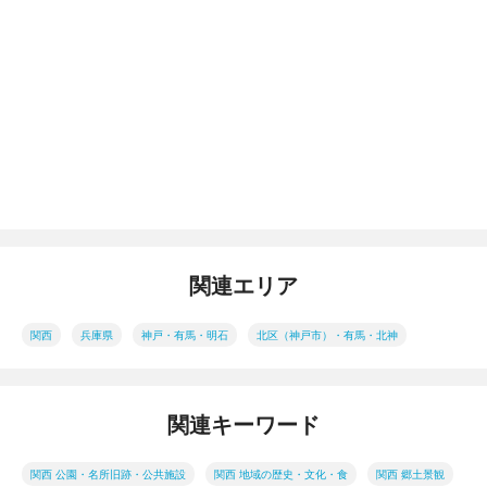
関連エリア
関西
兵庫県
神戸・有馬・明石
北区（神戸市）・有馬・北神
関連キーワード
関西 公園・名所旧跡・公共施設
関西 地域の歴史・文化・食
関西 郷土景観