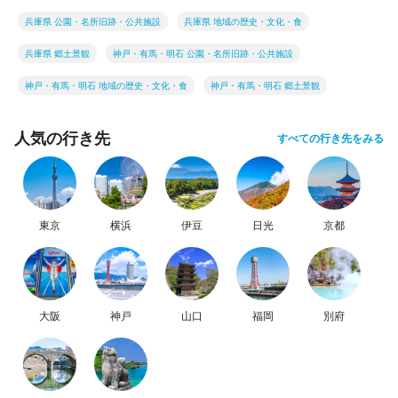
兵庫県 公園・名所旧跡・公共施設
兵庫県 地域の歴史・文化・食
兵庫県 郷土景観
神戸・有馬・明石 公園・名所旧跡・公共施設
神戸・有馬・明石 地域の歴史・文化・食
神戸・有馬・明石 郷土景観
人気の行き先
すべての行き先をみる
東京
横浜
伊豆
日光
京都
大阪
神戸
山口
福岡
別府