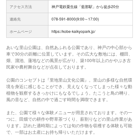
アクセス方法
神戸電鉄粟生線「藍那駅」から徒歩20分
連絡先
078-591-8000(9:00～17:00)
ホームページ
https://kobe-kaikyopark.jp/
あいな里山公園は、自然あふれる公園であり、神戸の中心部から
車で30分の距離に位置しています。その広大な敷地には、棚田、
畑、溜池、蓮地などの風景が広がり、築100年以上のかやぶき古
民家や農村舞台などが点在しております。
公園のコンセプトは『里地里山文化公園』。里山の多様な自然環
境を身近に感じることができ、見えなくなってしまった様々な動
植物を観察するきっかけにもなるでしょう。たこうと鳥の囀り、
風の音など、自然の中で過ごす時間を満喫できます。
また、公園て様々な体験メニューが用意されております。その一
つに、田畑での耕作や野草茶づくり、薪割りなどの里山作業があ
ります。訪れた適時期によっては旬の作物を収穫する体験も可能
で、一部はお土産にお持ち帰りいただけます。