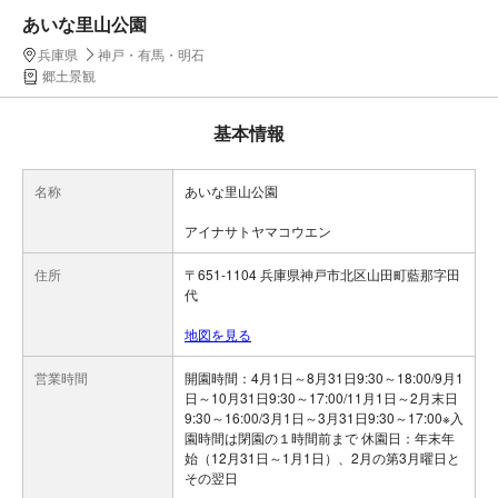
あいな里山公園
兵庫県
神戸・有馬・明石
郷土景観
基本情報
名称
あいな里山公園
アイナサトヤマコウエン
住所
〒651-1104 兵庫県神戸市北区山田町藍那字田
代
地図を見る
営業時間
開園時間：4月1日～8月31日9:30～18:00/9月1
日～10月31日9:30～17:00/11月1日～2月末日
9:30～16:00/3月1日～3月31日9:30～17:00※入
園時間は閉園の１時間前まで 休園日：年末年
始（12月31日～1月1日）、2月の第3月曜日と
その翌日