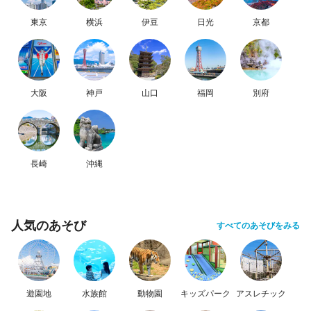
東京
横浜
伊豆
日光
京都
大阪
神戸
山口
福岡
別府
長崎
沖縄
人気のあそび
すべてのあそびをみる
遊園地
水族館
動物園
キッズパーク
アスレチック