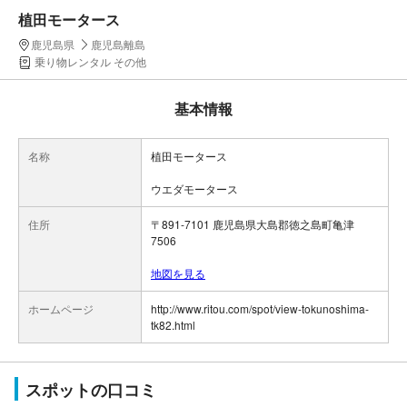
植田モータース
鹿児島県
鹿児島離島
乗り物レンタル その他
基本情報
名称
植田モータース
ウエダモータース
住所
〒891-7101 鹿児島県大島郡徳之島町亀津
7506
地図を見る
ホームページ
http://www.ritou.com/spot/view-tokunoshima-
tk82.html
スポットの口コミ