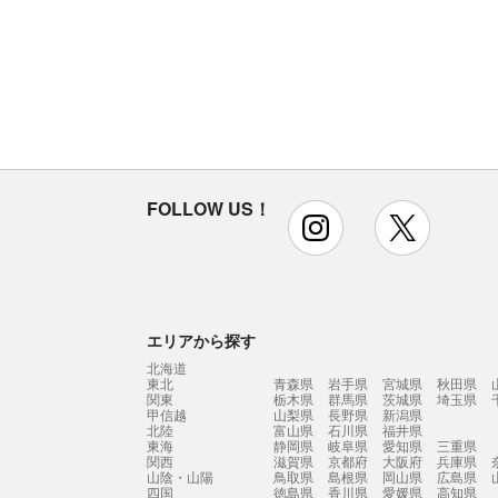
FOLLOW US！
instagram
x
エリアから探す
北海道
東北
青森県
岩手県
宮城県
秋田県
関東
栃木県
群馬県
茨城県
埼玉県
甲信越
山梨県
長野県
新潟県
北陸
富山県
石川県
福井県
東海
静岡県
岐阜県
愛知県
三重県
関西
滋賀県
京都府
大阪府
兵庫県
山陰・山陽
鳥取県
島根県
岡山県
広島県
四国
徳島県
香川県
愛媛県
高知県