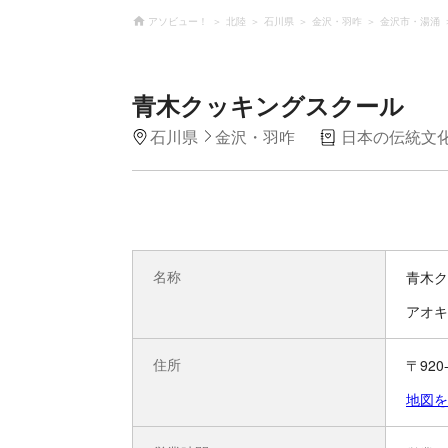
アソビュー！
北陸
石川県
金沢・羽咋
金沢市・湯涌
青木クッキングスクール
石川県
金沢・羽咋
日本の伝統文化
名称
青木ク
アオキ
住所
〒920
地図を