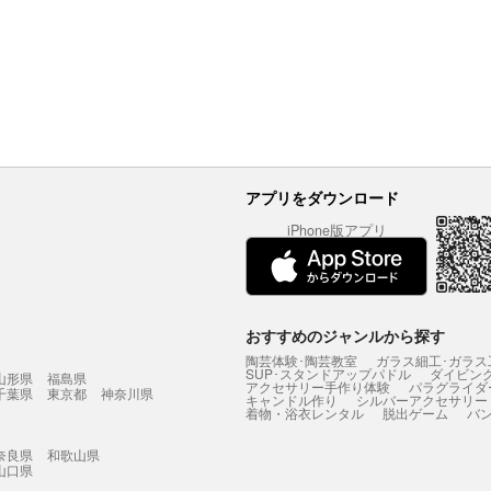
アプリをダウンロード
iPhone版アプリ
おすすめのジャンルから探す
陶芸体験･陶芸教室
ガラス細工･ガラス
SUP･スタンドアップパドル
ダイビン
山形県
福島県
アクセサリー手作り体験
パラグライダ
千葉県
東京都
神奈川県
キャンドル作り
シルバーアクセサリー
着物・浴衣レンタル
脱出ゲーム
バ
奈良県
和歌山県
山口県