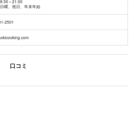
:30～21:00
31-2501
/aokicooking.com
口コミ