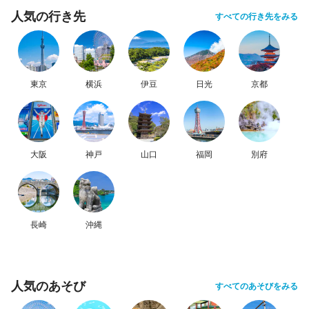
人気の行き先
すべての行き先をみる
東京
横浜
伊豆
日光
京都
大阪
神戸
山口
福岡
別府
長崎
沖縄
人気のあそび
すべてのあそびをみる