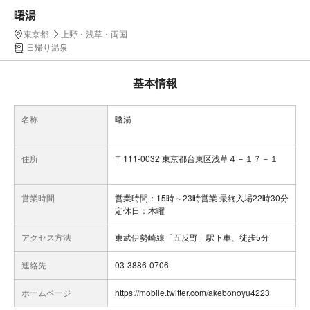
曙湯
東京都
上野・浅草・両国
日帰り温泉
基本情報
名称
曙湯
住所
〒111-0032 東京都台東区浅草４－１７－１
営業時間
営業時間：15時～23時営業 最終入場22時30分
定休日：木曜
アクセス方法
東武伊勢崎線「五反野」駅下車、徒歩5分
連絡先
03-3886-0706
ホームページ
https://mobile.twitter.com/akebonoyu4223