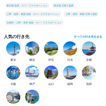
東京都 温泉・スパ・リラクゼーション
東京都 日帰り温泉
上野・浅草・両国 温泉・スパ・リラクゼーション
上野・浅草・両国 日帰り温泉
台東区・上野・浅草 温泉・スパ・リラクゼーション
人気の行き先
すべての行き先をみる
東京
横浜
伊豆
日光
京都
大阪
神戸
山口
福岡
別府