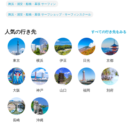
舞浜・浦安・船橋・幕張 サーフィン
舞浜・浦安・船橋・幕張 サーフショップ・サーフィンスクール
人気の行き先
すべての行き先をみる
東京
横浜
伊豆
日光
京都
大阪
神戸
山口
福岡
別府
長崎
沖縄