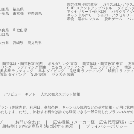
陶芸体験･陶芸教室
ガラス細工･ガラス
SUP･スタンドアップパドル
ダイビン
山形県
福島県
アクセサリー手作り体験
パラグライダ
千葉県
東京都
神奈川県
キャンドル作り
シルバーアクセサリー
着物・浴衣レンタル
脱出ゲーム
バ
奈良県
和歌山県
山口県
大分県
宮崎県
鹿児島県
陶芸体験・陶芸教室 関西
ボルダリング 東京
陶芸体験・陶芸教室 東京
石
ケリング
ラフティング 関東
ニセコ ラフティング
水上 ラフティング
横浜
奥多摩 ラフティング
串本 ダイビング
鬼怒川 ラフティング
球磨川 ラフテ
古島 ダイビング
SUP 関東
花火大会 関東
アソビュー！ギフト
人気の観光スポット情報
プラン（体験内容、利用日、参加条件、キャンセル規約などの基本情報）が同じ状
いたします。ただし、比較する料金は誰でも確認できる一般公開したプランのみが対
プ
お問い合わせ
広告掲載（メーカー様・広告代理店様）に
！超特割！の特定商取引法に関する表示
プライバシーポリシー