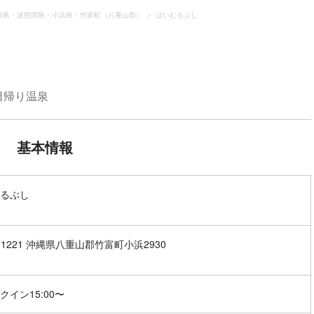
表島・波照間島・小浜島・竹富町（八重山郡）
はいむるぶし
日帰り温泉
基本情報
るぶし
7-1221 沖縄県八重山郡竹富町小浜2930
クイン15:00〜