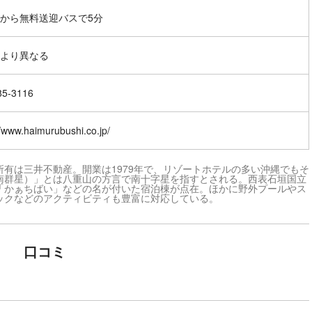
から無料送迎バスで5分
より異なる
85-3116
//www.haimurubushi.co.jp/
有は三井不動産。開業は1979年で、リゾートホテルの多い沖縄でもそ
南群星）」とは八重山の方言で南十字星を指すとされる。西表石垣国立
「かぁちばい」などの名が付いた宿泊棟が点在。ほかに野外プールやス
ックなどのアクティビティも豊富に対応している。
口コミ