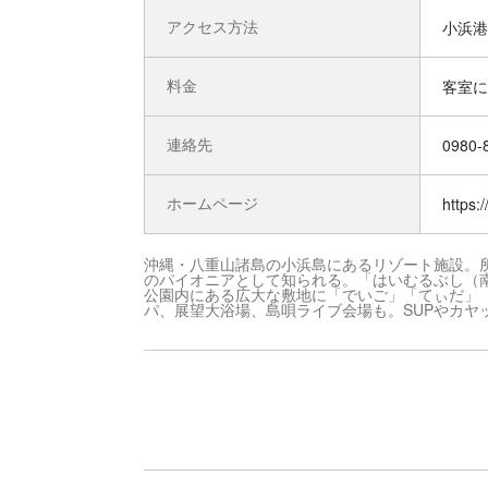
アクセス方法
小浜港
料金
客室に
連絡先
0980-
ホームページ
https:
沖縄・八重山諸島の小浜島にあるリゾート施設。所
のパイオニアとして知られる。「はいむるぶし（
公園内にある広大な敷地に「でいご」「てぃだ」
パ、展望大浴場、島唄ライブ会場も。SUPやカヤ