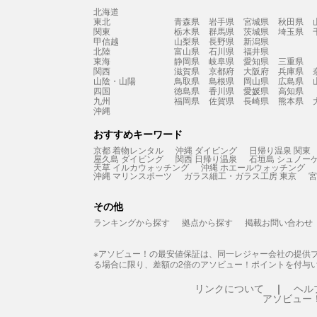
北海道
東北
青森県
岩手県
宮城県
秋田県
関東
栃木県
群馬県
茨城県
埼玉県
甲信越
山梨県
長野県
新潟県
北陸
富山県
石川県
福井県
東海
静岡県
岐阜県
愛知県
三重県
関西
滋賀県
京都府
大阪府
兵庫県
山陰・山陽
鳥取県
島根県
岡山県
広島県
四国
徳島県
香川県
愛媛県
高知県
九州
福岡県
佐賀県
長崎県
熊本県
沖縄
おすすめキーワード
京都 着物レンタル
沖縄 ダイビング
日帰り温泉 関東
屋久島 ダイビング
関西 日帰り温泉
石垣島 シュノー
天草 イルカウォッチング
沖縄 ホエールウォッチング
沖縄 マリンスポーツ
ガラス細工・ガラス工房 東京
宮
その他
ランキングから探す
拠点から探す
掲載お問い合わせ
※アソビュー！の最安値保証は、同一レジャー会社の提供
る場合に限り、差額の2倍のアソビュー！ポイントを付与
リンクについて
ヘル
アソビュー