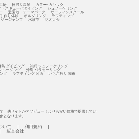
工房
日帰り温泉
カヌー･カヤック
グ・スキューバダイビング
シュノーケリング
ー
遊園地・テーマパーク
サーフィンスクール
 手作り体験
ボルダリング
ラフティング
ンジージャンプ
水族館
花火大会
垣島 ダイビング
沖縄 シュノーケリング
 クルージング
沖縄 パラセーリング
ィング
ラフティング 関西
いちご狩り 関東
態で、他サイトがアソビュー！よりも安い価格で提供してい
象となります。
ついて
利用規約
運営会社