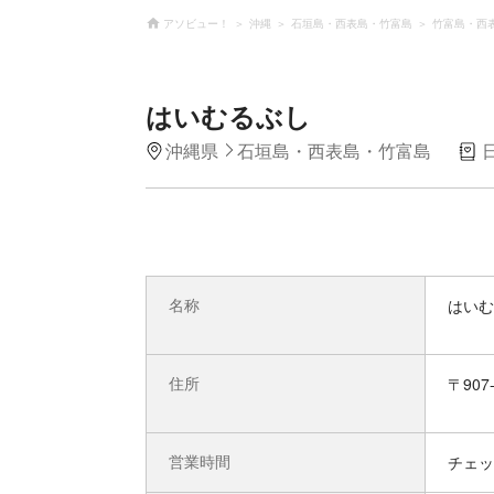
アソビュー！
沖縄
石垣島・西表島・竹富島
竹富島・西
はいむるぶし
沖縄県
石垣島・西表島・竹富島
名称
はいむ
住所
〒90
営業時間
チェッ